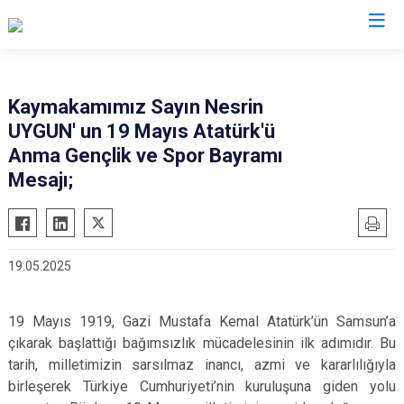
Ankara
Kaymakamımız Sayın Nesrin
UYGUN' un 19 Mayıs Atatürk'ü
Akyurt
Haymana
Anma Gençlik ve Spor Bayramı
Altındağ
Kalecik
Mesajı;
Ayaş
Kahramankazan
Bala
Keçiören
Beypazarı
Kızılcahamam
19.05.2025
Çamlıdere
Mamak
Çankaya
Nallıhan
19 Mayıs 1919, Gazi Mustafa Kemal Atatürk’ün Samsun’a
Çubuk
Polatlı
çıkarak başlattığı bağımsızlık mücadelesinin ilk adımıdır. Bu
tarih, milletimizin sarsılmaz inancı, azmi ve kararlılığıyla
Elmadağ
Şereflikoçhisar
birleşerek Türkiye Cumhuriyeti’nin kuruluşuna giden yolu
Etimesgut
Sincan