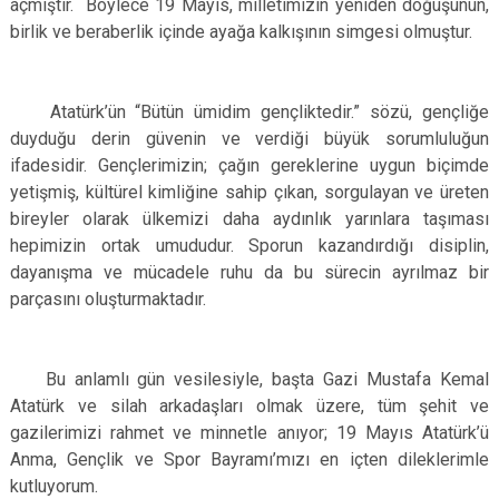
açmıştır. Böylece 19 Mayıs, milletimizin yeniden doğuşunun,
Evren
Yenimahalle
birlik ve beraberlik içinde ayağa kalkışının simgesi olmuştur.
Gölbaşı
Pursaklar
Güdül
Atatürk’ün “Bütün ümidim gençliktedir.” sözü, gençliğe
duyduğu derin güvenin ve verdiği büyük sorumluluğun
ifadesidir. Gençlerimizin; çağın gereklerine uygun biçimde
yetişmiş, kültürel kimliğine sahip çıkan, sorgulayan ve üreten
bireyler olarak ülkemizi daha aydınlık yarınlara taşıması
hepimizin ortak umududur. Sporun kazandırdığı disiplin,
dayanışma ve mücadele ruhu da bu sürecin ayrılmaz bir
parçasını oluşturmaktadır.
Bu anlamlı gün vesilesiyle, başta Gazi Mustafa Kemal
Atatürk ve silah arkadaşları olmak üzere, tüm şehit ve
gazilerimizi rahmet ve minnetle anıyor; 19 Mayıs Atatürk’ü
Anma, Gençlik ve Spor Bayramı’mızı en içten dileklerimle
kutluyorum.