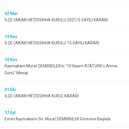
Evren
Yenimahalle
02
Mar
Gölbaşı
Pursaklar
İLÇE UMUMİ HIFZISSIHHA KURULU 2021/5 SAYILI KARARI
Güdül
19
Kas
İLÇE UMUMİ HIFZISSIHHA KURULU 15 SAYILI KARARI
10
Kas
Kaymakam Murat DEMİRBİLEK’in "10 Kasım ATATÜRK’ü Anma
Günü" Mesajı
01
Eki
İLÇE UMUMİ HIFZISSIHHA KURUL KARARI
17
Eyl
Evren Kaymakamı Sn. Murat DEMİRBİLEK Görevine Başladı.