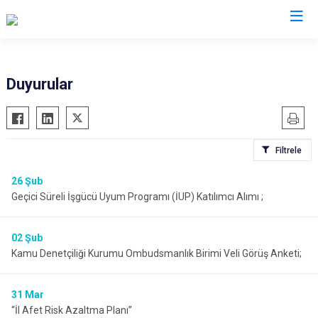
Ankara
Duyurular
Akyurt
Haymana
Altındağ
Kalecik
Filtrele
Ayaş
Kahramankazan
Bala
Keçiören
26
Şub
Geçici Süreli İşgücü Uyum Programı (İUP) Katılımcı Alımı ;
Beypazarı
Kızılcahamam
Çamlıdere
Mamak
02
Şub
Çankaya
Nallıhan
Kamu Denetçiliği Kurumu Ombudsmanlık Birimi Veli Görüş Anketi;
Çubuk
Polatlı
Elmadağ
Şereflikoçhisar
31
Mar
Etimesgut
Sincan
“İl Afet Risk Azaltma Planı”